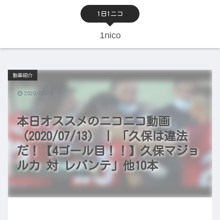
1日1ニコ
1nico
動画紹介
2020/07/13
本日オススメのニコニコ動画
（2020/07/13） | 「久保は違法
だ！【4ゴール目！！】久保マジョ
ルカ 対 レバンテ」他10本