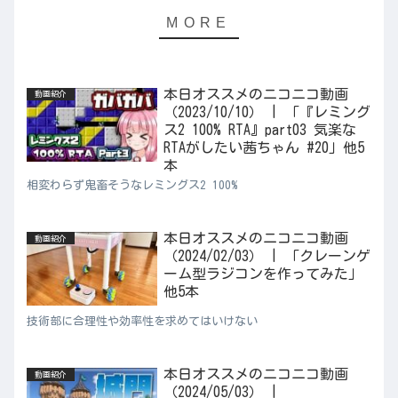
本日オススメのニコニコ動画
動画紹介
（2023/10/10） | 「『レミング
ス2 100% RTA』part03 気楽な
RTAがしたい茜ちゃん #20」他5
本
相変わらず鬼畜そうなレミングス2 100%
本日オススメのニコニコ動画
動画紹介
（2024/02/03） | 「クレーンゲ
ーム型ラジコンを作ってみた」
他5本
技術部に合理性や効率性を求めてはいけない
本日オススメのニコニコ動画
動画紹介
（2024/05/03） |