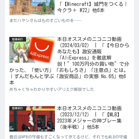
「【Minecraft】城門をつくる｜
今クラ＋ #22」他6本
またハヤシさんはものすごいものを……
本日オススメのニコニコ動画
動画紹介
（2024/03/02） | 「【今日から
あなたも】激安通販
「AliExpress」を徹底解
説！”100万円分の買い物”で分
かった、「使い方」「おもしろさ」「注意点」とは。
｜ずんだもんと学ぶ「激安商品」の実態 No.65」他6
本
めちゃくちゃわかりやすいアリエク解説でした
本日オススメのニコニコ動画
動画紹介
（2023/12/12） | 「【MLB】
2023年メジャーの神プレー集
（後半戦）」他5本
最近はNPBの守備もすごくなってきてるけど、それでもMLBの守備