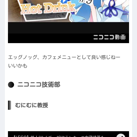
エッグノッグ、カフェメニューとして良い感じねー
いいかも
ニコニコ技術部
むにむに教授