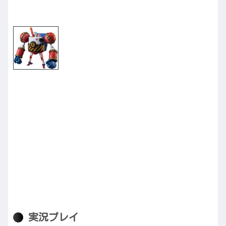
実況プレイ