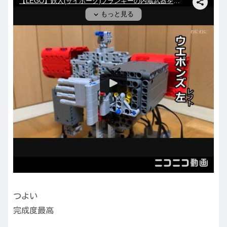
つよい
完成度最高