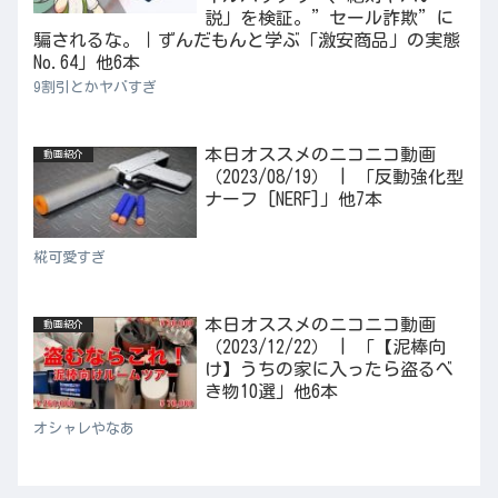
説」を検証。”セール詐欺”に
騙されるな。｜ずんだもんと学ぶ「激安商品」の実態
No.64」他6本
9割引とかヤバすぎ
本日オススメのニコニコ動画
動画紹介
（2023/08/19） | 「反動強化型
ナーフ [NERF]」他7本
椛可愛すぎ
本日オススメのニコニコ動画
動画紹介
（2023/12/22） | 「【泥棒向
け】うちの家に入ったら盗るべ
き物10選」他6本
オシャレやなあ