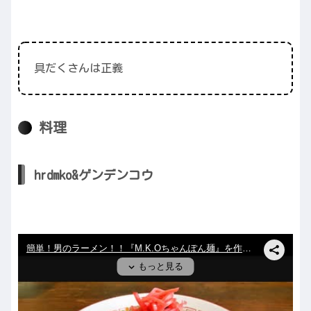
具だくさんは正義
料理
hrdmko&ゲンデンコウ