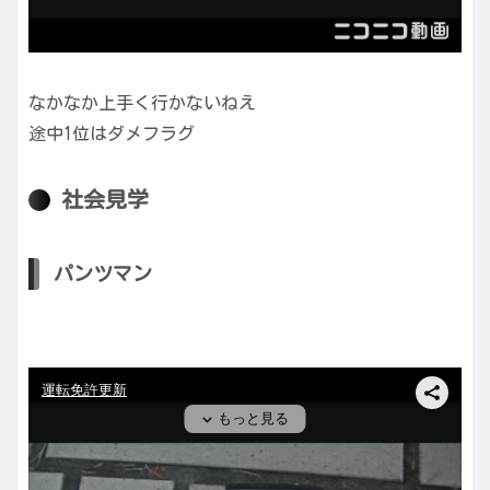
なかなか上手く行かないねえ
途中1位はダメフラグ
社会見学
パンツマン