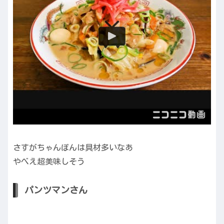
さすがちゃんぽんは具材多いなあ
やべえ超美味しそう
パンツマンさん