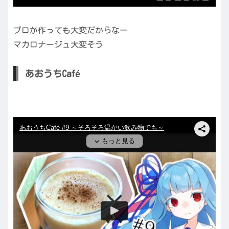
プロが作っても大変だからなー
マカロナージュ大変そう
あおうちCafé