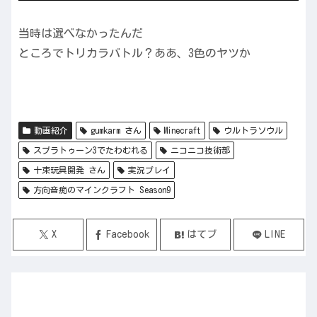
当時は選べなかったんだ
ところでトリカラバトル？ああ、3色のヤツか
動画紹介
gumkarm さん
Minecraft
ウルトラソウル
スプラトゥーン3でたわむれる
ニコニコ技術部
十束玩具開発 さん
実況プレイ
方向音痴のマインクラフト Season9
X
Facebook
はてブ
LINE