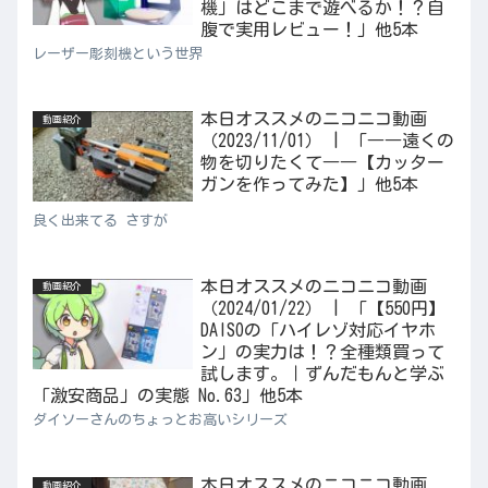
機」はどこまで遊べるか！？自
腹で実用レビュー！」他5本
レーザー彫刻機という世界
本日オススメのニコニコ動画
動画紹介
（2023/11/01） | 「――遠くの
物を切りたくて――【カッター
ガンを作ってみた】」他5本
良く出来てる さすが
本日オススメのニコニコ動画
動画紹介
（2024/01/22） | 「【550円】
DAISOの「ハイレゾ対応イヤホ
ン」の実力は！？全種類買って
試します。｜ずんだもんと学ぶ
「激安商品」の実態 No.63」他5本
ダイソーさんのちょっとお高いシリーズ
本日オススメのニコニコ動画
動画紹介