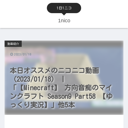
1日1ニコ
1nico
動画紹介
2023/01/18
本日オススメのニコニコ動画
（2023/01/18） |
「【Minecraft】 方向音痴のマイ
ンクラフト Season9 Part58 【ゆ
っくり実況】」他5本