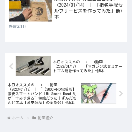
（2024/01/14） | 「指名手配セ
ルフサービスを作ってみた」他7
本
懸賞金$12
本日オススメのニコニコ動画
（2023/01/17） | 「マガジン式セミオー
トゴム銃を作ってみた」他5本
本日オススメのニコニコ動画
（2023/01/19） | 「【3000円の完成形】
激安スマートバンド「Mi Smart Band 5」
が”十分すぎる”性能だった｜ずんだも
んと学ぶ「激安商品」の実態㉞」他5本
ホーム
動画紹介