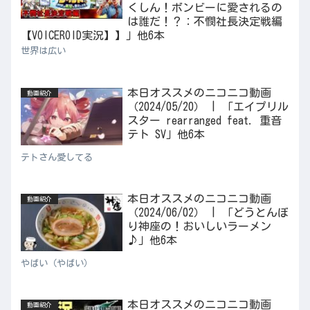
くしん！ボンビーに愛されるの
は誰だ！？：不憫社長決定戦編
【VOICEROID実況】】」他6本
世界は広い
本日オススメのニコニコ動画
動画紹介
（2024/05/20） | 「エイプリル
スター rearranged feat. 重音
テト SV」他6本
テトさん愛してる
本日オススメのニコニコ動画
動画紹介
（2024/06/02） | 「どうとんぼ
り神座の！おいしいラーメン
♪」他6本
やばい（やばい）
本日オススメのニコニコ動画
動画紹介