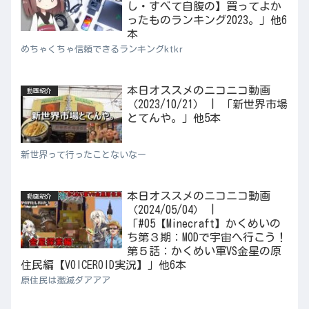
し・すべて自腹の】買ってよか
ったものランキング2023。」他6
本
めちゃくちゃ信頼できるランキングktkr
本日オススメのニコニコ動画
動画紹介
（2023/10/21） | 「新世界市場
とてんや。」他5本
新世界って行ったことないなー
本日オススメのニコニコ動画
動画紹介
（2024/05/04） |
「#05【Minecraft】かくめいの
ち第３期：MODで宇宙へ行こう！
第５話：かくめい軍VS金星の原
住民編【VOICEROID実況】」他6本
原住民は殲滅ダアアア