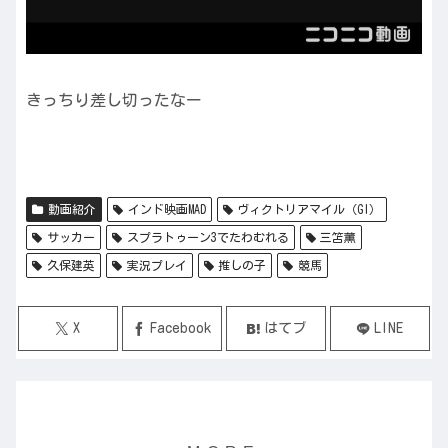
きっちり差し切ったなー
動画紹介
インド映画MAD
ヴィクトリアマイル（GI）
サッカー
スプラトゥーン3でたわむれる
三笘薫
久保建英
実況プレイ
推しの子
競馬
X
Facebook
はてブ
LINE