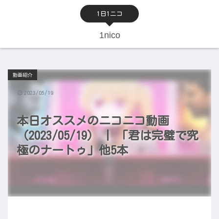
1日1ニコ
1nico
動画紹介
2023/05/19
本日オススメのニコニコ動画
（2023/05/19） | 「君は完璧で究
極のナートゥ」他5本