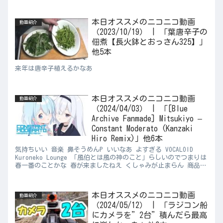
本日オススメのニコニコ動画
動画紹介
（2023/10/19） | 「葉唐辛子の
佃煮【長火鉢とおっさん325】」
他5本
来年は唐辛子植えるかなあ
本日オススメのニコニコ動画
動画紹介
（2024/04/03） | 「[Blue
Archive Fanmade] Mitsukiyo –
Constant Moderato (Kanzaki
Hiro Remix)」他6本
気持ちいい 音楽 鼻そうめんP いいなあ よすぎる VOCALOID
Kuroneko Lounge 「風伯とは風の神のこと」らしいのでつまりは
春一番のことかな 春が来ましたねえ くしゃみが止まらん 商品レ
ビュー さいちょうさん ドット抜け...
本日オススメのニコニコ動画
動画紹介
（2024/05/12） | 「ラジコン船
にカメラを”2台”積んだら最高