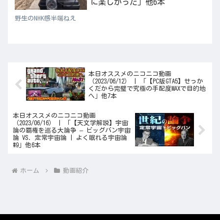
に楽しかった」他6本
野生のNHK感半端ねえ
本日オススメのニコニコ動画
（2023/06/12） | 「【PC版GTA5】せっか
くだから完璧で究極の手配度MAXで目的地
へ」他7本
本日オススメのニコニコ動画
（2023/06/16） | 「【天文学解説】宇宙
論の覇権を巡る大論争 – ビッグバン宇宙
論 VS. 定常宇宙論 | よく眠れる宇宙論
#9」他6本
ホーム
動画紹介