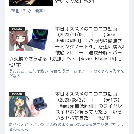
弾いてみた」他6本
175曲！71分！最高！
本日オススメのニコニコ動画
動画紹介
（2023/11/06） | 「【Core
i9&RTX4090】「72万円の最強ゲ
ーミングノートPC」を遂に購入&
徹底レビュー！速攻分解・パー
ツ交換でさらなる「最強」へ…【Razer Blade 16】」
他5本
うおおお、これは熱い 今はもうゲームはノートPCでやる時代なん
だなあ
本日オススメのニコニコ動画
動画紹介
（2023/08/22） | 「【★1つ】
「Amazon最低評価」のワイヤレ
スイヤホン買ってみたら…いろ
いろヤバすぎた…」他7本
あるねえこういうの こんなのよく買うなｗｗｗさすがさいちょう
さんｗｗｗ