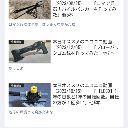
（2023/08/25） | 「ロマン兵
器！パイルバンカーを作ってみ
た」他5本
ロマン兵器は至高、はっきりわかんだね
本日オススメのニコニコ動画
動画紹介
（2023/12/05） | 「ブローバッ
クゴム銃を作ってみた」他7本
かっこよ
本日オススメのニコニコ動画
動画紹介
（2023/10/16） | 「【LEGO】1
年の日数と1年の自転回数。自転
の方が１回多い」他5本
地球の環境って奇跡だよな