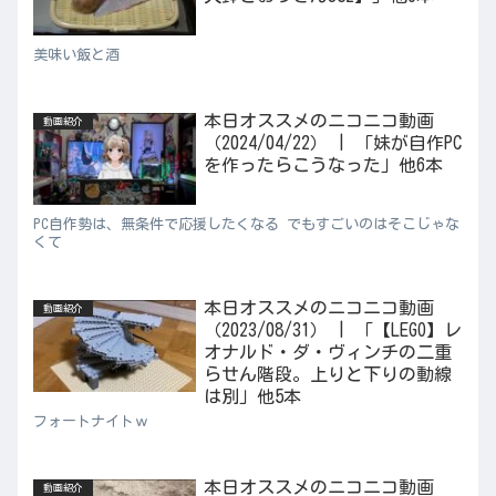
美味い飯と酒
本日オススメのニコニコ動画
動画紹介
（2024/04/22） | 「妹が自作PC
を作ったらこうなった」他6本
PC自作勢は、無条件で応援したくなる でもすごいのはそこじゃな
くて
本日オススメのニコニコ動画
動画紹介
（2023/08/31） | 「【LEGO】レ
オナルド・ダ・ヴィンチの二重
らせん階段。上りと下りの動線
は別」他5本
フォートナイトｗ
本日オススメのニコニコ動画
動画紹介