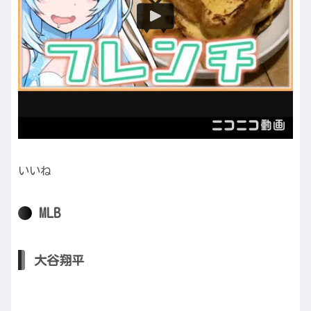
いいね
MLB
大谷翔平