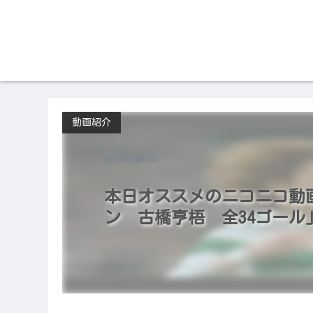
動画紹介
2023/06/30
本日オススメのニコニコ動画（20
ン 古橋亨梧 全34ゴール