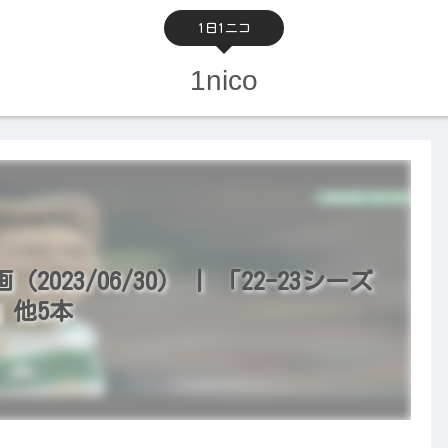
1日1ニコ
1nico
23/06/30） | 「22-23シーズ
」他5本