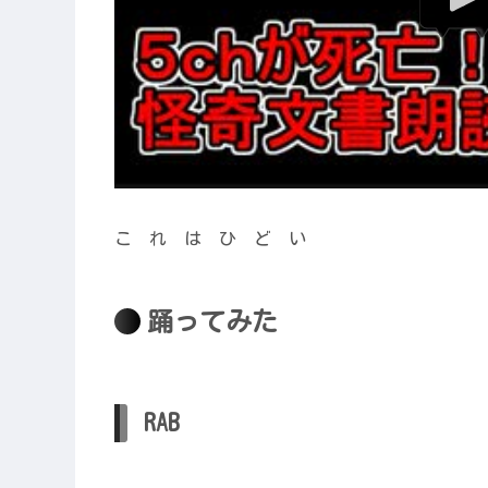
こ れ は ひ ど い
踊ってみた
RAB