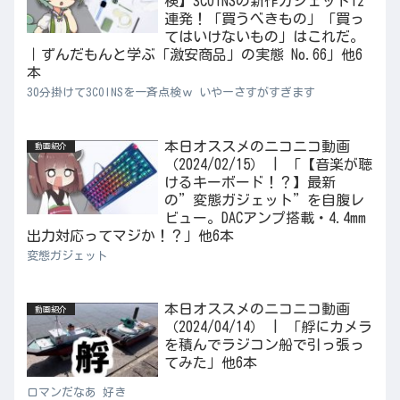
検】3COINSの新作ガジェット12
連発！「買うべきもの」「買っ
てはいけないもの」はこれだ。
｜ずんだもんと学ぶ「激安商品」の実態 No.66」他6
本
30分掛けて3COINSを一斉点検ｗ いやーさすがすぎます
本日オススメのニコニコ動画
動画紹介
（2024/02/15） | 「【音楽が聴
けるキーボード！？】最新
の”変態ガジェット”を自腹レ
ビュー。DACアンプ搭載・4.4mm
出力対応ってマジか！？」他6本
変態ガジェット
本日オススメのニコニコ動画
動画紹介
（2024/04/14） | 「艀にカメラ
を積んでラジコン船で引っ張っ
てみた」他6本
ロマンだなあ 好き