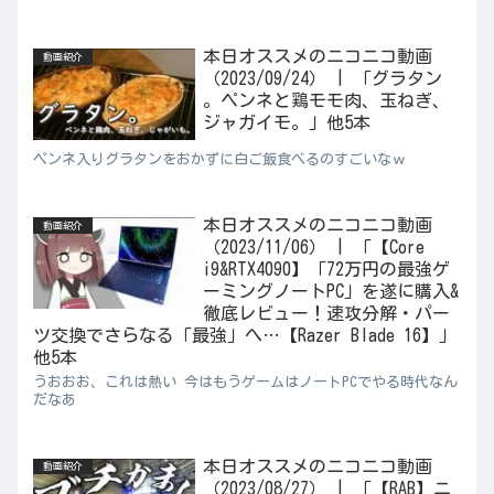
本日オススメのニコニコ動画
動画紹介
（2023/09/24） | 「グラタン
。ペンネと鶏モモ肉、玉ねぎ、
ジャガイモ。」他5本
ペンネ入りグラタンをおかずに白ご飯食べるのすごいなｗ
本日オススメのニコニコ動画
動画紹介
（2023/11/06） | 「【Core
i9&RTX4090】「72万円の最強ゲ
ーミングノートPC」を遂に購入&
徹底レビュー！速攻分解・パー
ツ交換でさらなる「最強」へ…【Razer Blade 16】」
他5本
うおおお、これは熱い 今はもうゲームはノートPCでやる時代なん
だなあ
本日オススメのニコニコ動画
動画紹介
（2023/08/27） | 「【RAB】ニ