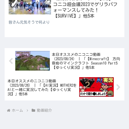
コニコ超会議2023でゲリラパフ
ォーマンスしてみた！
【SURVIVE】」他5本
皆さん元気そうで何より
本日オススメのニコニコ動画
（2023/08/24） | 「【Minecraft】 方向
音痴のマインクラフト Season10 Part5
【ゆっくり実況】」他5本
本日オススメのニコニコ動画
（2023/08/26） | 「【AI実況】MOTHER2を
AIと一緒に実況してみた【ゆっくり実
況】」他5本
ホーム
動画紹介