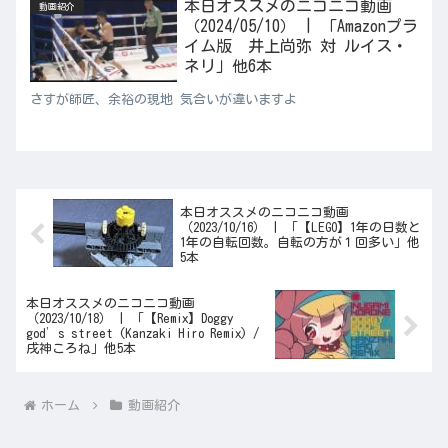
本日オススメのニコニコ動画
動画紹介
（2024/05/10） | 「Amazonプラ
イム版 井上尚弥 対 ルイス・
ネリ」他6本
さすが師匠、余裕の現地 気合いが違いますよ
本日オススメのニコニコ動画
（2023/10/16） | 「【LEGO】1年の日数と
1年の自転回数。自転の方が１回多い」他
5本
本日オススメのニコニコ動画
（2023/10/18） | 「【Remix】Doggy
god’s street (Kanzaki Hiro Remix) /
戌神ころね」他5本
ホーム
動画紹介