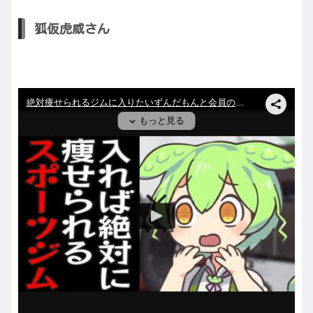
狐仮虎威さん