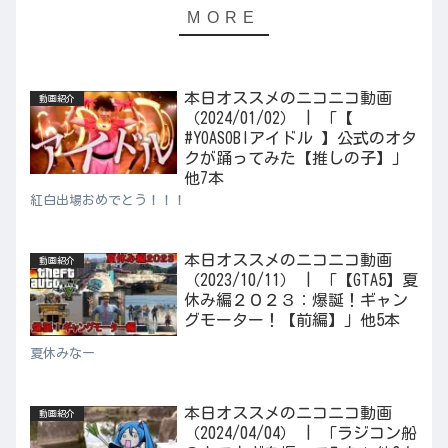
本日オススメのニコニコ動画
動画紹介
（2024/01/02） | 「【
#YOASOBIアイドル 】公式のオタ
クが踊ってみた【推しの子】」
他7本
紅白出場おめでとう！！！
本日オススメのニコニコ動画
動画紹介
（2023/10/11） | 「【GTA5】夏
休み編２０２３：爆誕！ギャン
グモーター！【前編】」他5本
夏休みなー
本日オススメのニコニコ動画
動画紹介
（2024/04/04） | 「ラジコン船