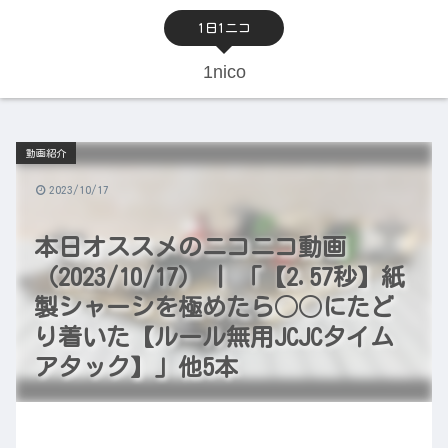
1日1ニコ
1nico
動画紹介
2023/10/17
本日オススメのニコニコ動画
（2023/10/17） | 「【2.57秒】紙
製シャーシを極めたら◯◯にたど
り着いた【ルール無用JCJCタイム
アタック】」他5本