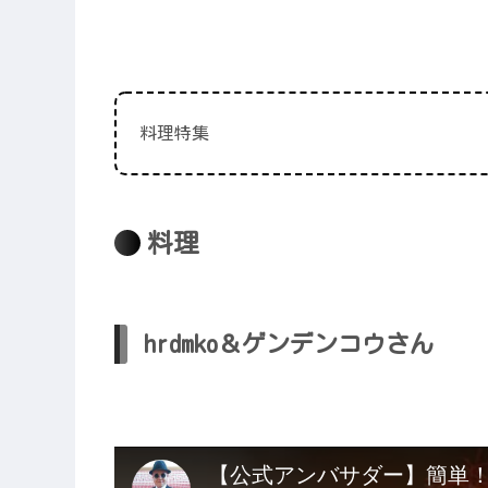
料理特集
料理
hrdmko＆ゲンデンコウさん