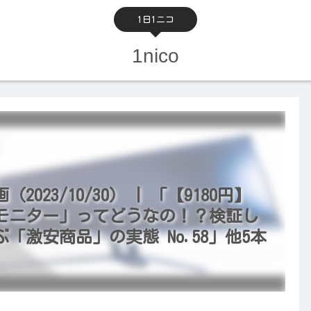
1日1ニコ
1nico
23/10/30） | 「【9180円】
モニター」ってどうなの！？検証し
激安商品」の実態 No.58」他5本