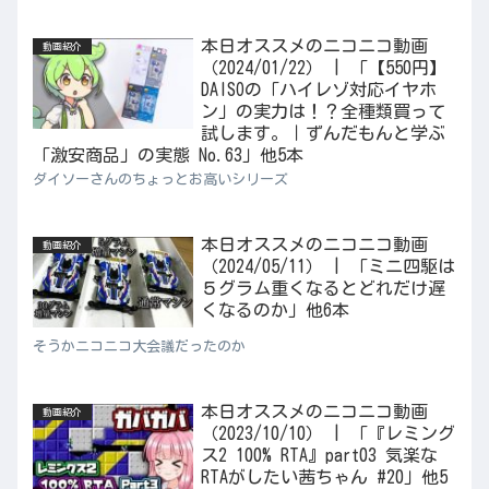
本日オススメのニコニコ動画
動画紹介
（2024/01/22） | 「【550円】
DAISOの「ハイレゾ対応イヤホ
ン」の実力は！？全種類買って
試します。｜ずんだもんと学ぶ
「激安商品」の実態 No.63」他5本
ダイソーさんのちょっとお高いシリーズ
本日オススメのニコニコ動画
動画紹介
（2024/05/11） | 「ミニ四駆は
５グラム重くなるとどれだけ遅
くなるのか」他6本
そうかニコニコ大会議だったのか
本日オススメのニコニコ動画
動画紹介
（2023/10/10） | 「『レミング
ス2 100% RTA』part03 気楽な
RTAがしたい茜ちゃん #20」他5