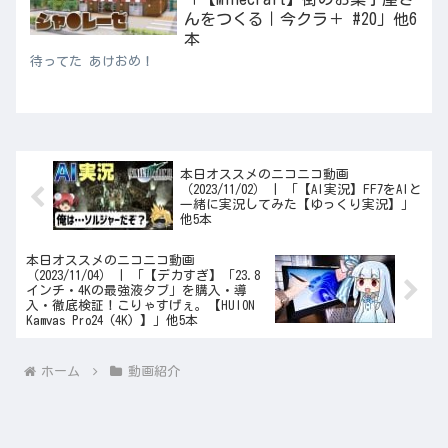
んをつくる｜今クラ＋ #20」他6
本
待ってた あけおめ！
本日オススメのニコニコ動画
（2023/11/02） | 「【AI実況】FF7をAIと
一緒に実況してみた【ゆっくり実況】」
他5本
本日オススメのニコニコ動画
（2023/11/04） | 「【デカすぎ】「23.8
インチ・4Kの最強液タブ」を購入・導
入・徹底検証！こりゃすげぇ。【HUION
Kamvas Pro24 (4K) 】」他5本
ホーム
動画紹介