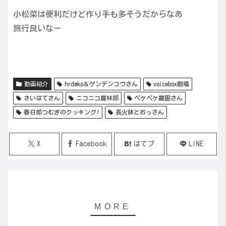
小松菜は便利だけど作り手も多そうだからなあ
旅行良いなー
動画紹介
hrdmko＆ゲンデンコウさん
voicebox劇場
さいはてさん
ニコニコ農林部
ペケペケ農園さん
春日部つむぎのクッキング!
長火鉢とおっさん
X
Facebook
はてブ
LINE