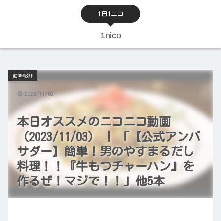
1日1ニコ
1nico
動画紹介
2023/11/03
本日オススメのニコニコ動画
（2023/11/03） | 「【公式アンバ
サダー】簡単！男のやすまるだし
料理！！『牛もつチャーハン』を
作るぜ！マジで！！」他5本