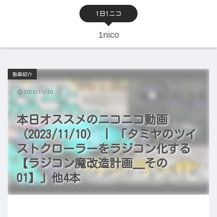
1日1ニコ
1nico
動画紹介
2023/11/10
本日オススメのニコニコ動画
（2023/11/10） | 「タミヤのツイ
ストクローラーをラジコン化する
【ラジコン魔改造計画＿その
01】」他4本