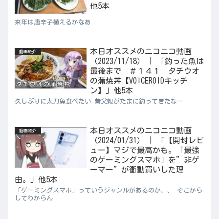
他5本
来年は唐辛子植えるかなあ
本日オススメのニコニコ動画
動画紹介
（2023/11/18） | 「釣った魚は
最後まで ＃１４１ タチウオ
の蒲焼丼【VOICEROIDキッチ
ン】」他5本
久しぶりに太刀魚食べたい 昔父親がたまに釣ってきたなー
本日オススメのニコニコ動画
動画紹介
（2024/01/31） | 「【開封レビ
ュー】マジで最高かも。「最強
のゲーミングスマホ」を”非ゲ
ーマー”が衝動買いした理
由。」他5本
「ゲーミングスマホ」っていうジャンルがあるのか、、 そこから
してわからん