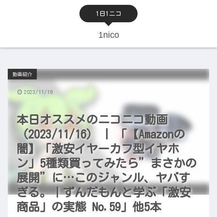
1日1ニコ
1nico
動画紹介
2023/11/16
本日オススメのニコニコ動画
（2023/11/16） | 「【Amazonの
闇】「激安イヤーカフ型イヤホ
ン」5種類買ってみたら”まさかの
展開”に…このジャンル、ヤバす
ぎる。｜ずんだもんと学ぶ「激安
商品」の実態 No.59」他5本