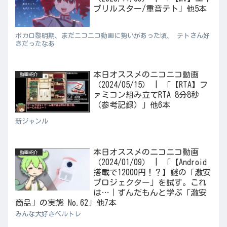
プリルスター/重音テト」他5本
ボカロ黎明期、まだニコニコ動画に勢いがあった頃、 テトさん好
きだったなあ
本日オススメのニコニコ動画
動画紹介
（2024/05/15） | 「【RTA】フ
ァミコン組み立てRTA 8分8秒
（参考記録）」他6本
新ジャンル
本日オススメのニコニコ動画
動画紹介
（2024/01/09） | 「【Android
搭載で12000円！？】謎の「激安
プロジェクター」を試す。これ
は…｜ずんだもんと学ぶ「激安
商品」の実態 No.62」他7本
みんな大好きベルトレ