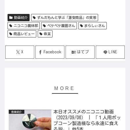
動画紹介
ずんだもんと学ぶ「激安商品」の実態
ニコニコ農林部
ペケペケ農園さん
まらしぃさん
商品レビュー
音楽
X
Facebook
はてブ
LINE
本日オススメのニコニコ動画
動画紹介
（2023/09/06） | 「１人用ポッ
プコーン製造機なら永遠に食え
る説。」他5本