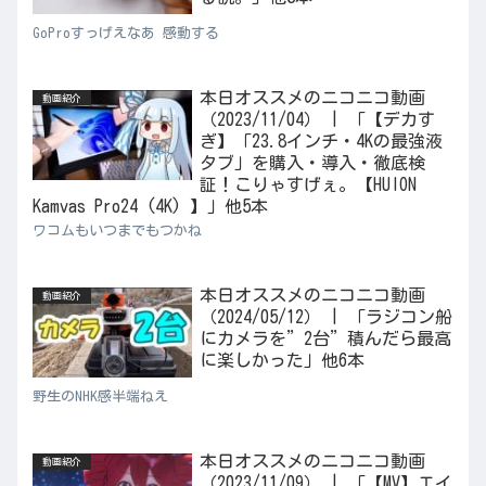
GoProすっげえなあ 感動する
本日オススメのニコニコ動画
動画紹介
（2023/11/04） | 「【デカす
ぎ】「23.8インチ・4Kの最強液
タブ」を購入・導入・徹底検
証！こりゃすげぇ。【HUION
Kamvas Pro24 (4K) 】」他5本
ワコムもいつまでもつかね
本日オススメのニコニコ動画
動画紹介
（2024/05/12） | 「ラジコン船
にカメラを”2台”積んだら最高
に楽しかった」他6本
野生のNHK感半端ねえ
本日オススメのニコニコ動画
動画紹介
（2023/11/09） | 「【MV】エイ