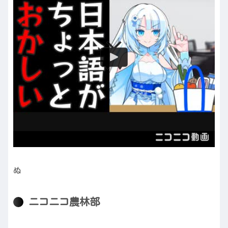
ぬ
ニコニコ農林部