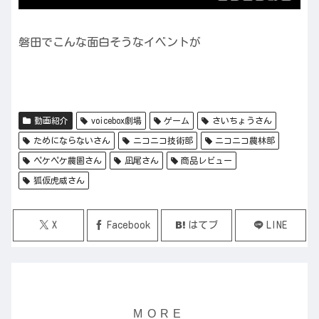
磐田でこんな面白そうなイベントが
動画紹介
voicebox劇場
ゲーム
さいちょうさん
ためにならないさん
ニコニコ技術部
ニコニコ農林部
ペケペケ農園さん
凪尾さん
商品レビュー
狐仮虎威さん
X
Facebook
はてブ
LINE