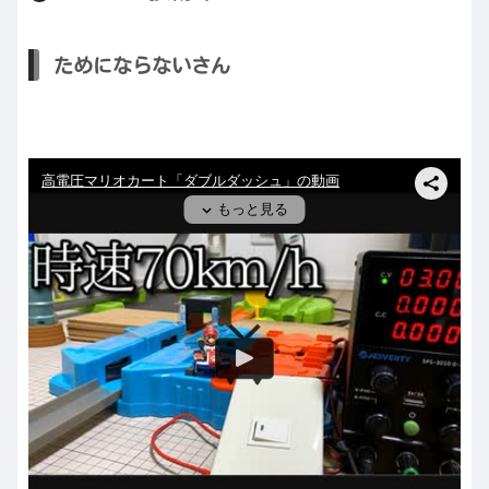
ためにならないさん