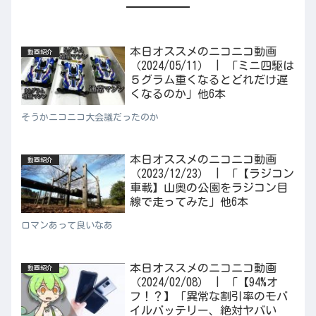
本日オススメのニコニコ動画
動画紹介
（2024/05/11） | 「ミニ四駆は
５グラム重くなるとどれだけ遅
くなるのか」他6本
そうかニコニコ大会議だったのか
本日オススメのニコニコ動画
動画紹介
（2023/12/23） | 「【ラジコン
車載】山奥の公園をラジコン目
線で走ってみた」他6本
ロマンあって良いなあ
本日オススメのニコニコ動画
動画紹介
（2024/02/08） | 「【94%オ
フ！？】「異常な割引率のモバ
イルバッテリー、絶対ヤバい