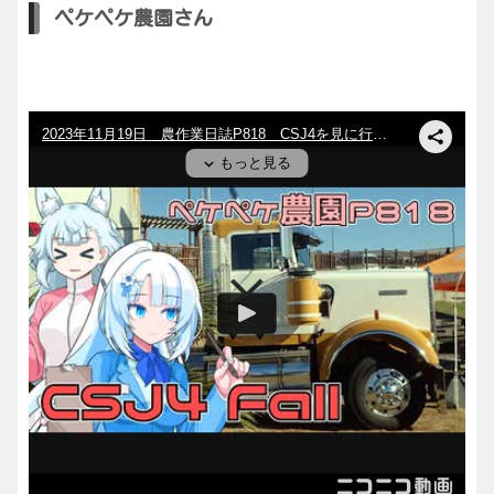
ペケペケ農園さん