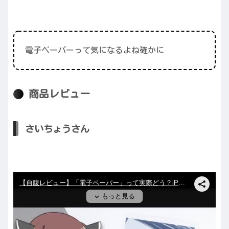
電子ペーパーって気になるよね確かに
商品レビュー
さいちょうさん