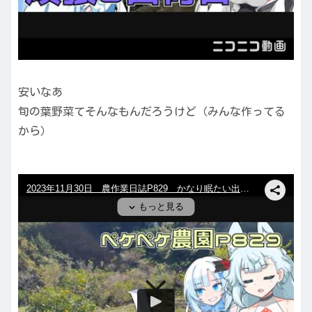
安いなあ
旬の葉野菜てそんなもんだろうけど（みんな作ってる
から）