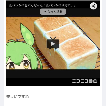
美しいですね