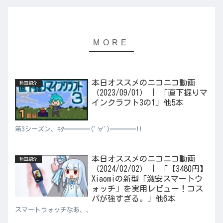
本日オススメのニコニコ動画
動画紹介
（2023/09/01） | 「直下掘りマ
インクラフト3の1」他5本
第3シーズン、ｷﾀ━━━━(ﾟ∀ﾟ)━━━━!!
本日オススメのニコニコ動画
動画紹介
（2024/02/02） | 「【3480円】
Xiaomiの新型「激安スマートウ
ォッチ」を実用レビュー！コス
パが強すぎる。」他6本
スマートウォッチなあ、、