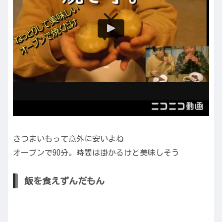
さつまいもって意外に安いよね
オーブンで90分。時間は掛かるけど美味しそう
飯を食えずんだもん