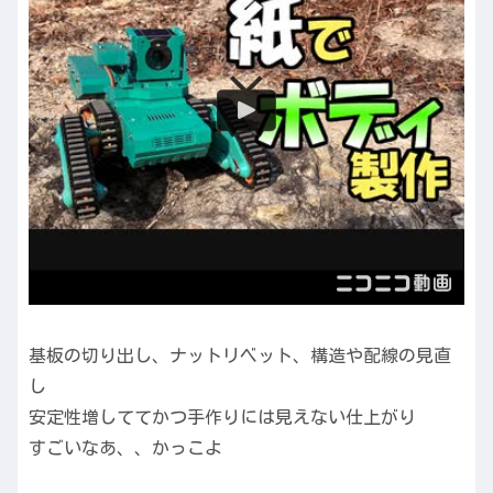
基板の切り出し、ナットリベット、構造や配線の見直
し
安定性増しててかつ手作りには見えない仕上がり
すごいなあ、、かっこよ