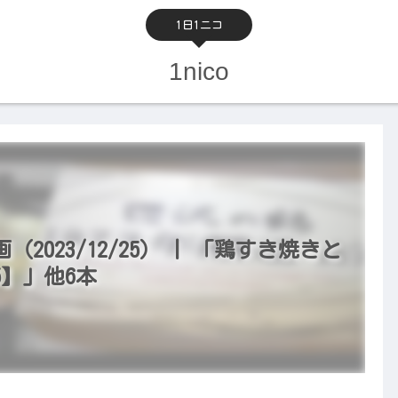
1日1ニコ
1nico
023/12/25） | 「鶏すき焼きと
5】」他6本