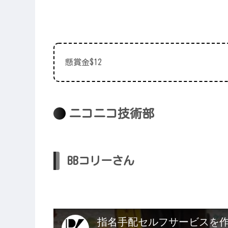
懸賞金$12
ニコニコ技術部
BBコリーさん