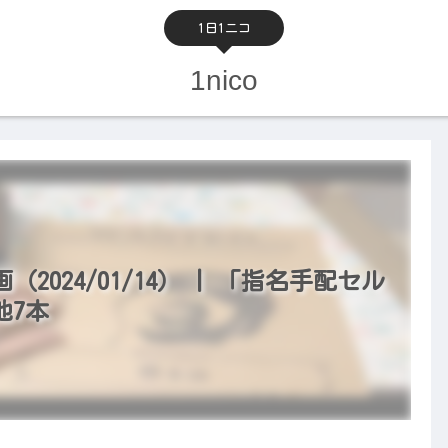
1日1ニコ
1nico
024/01/14） | 「指名手配セル
他7本