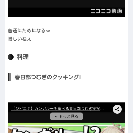
普通にためになるｗ
惜しいねえ
料理
春日部つむぎのクッキング!