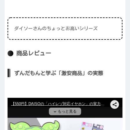
ダイソーさんのちょっとお高いシリーズ
商品レビュー
ずんだもんと学ぶ「激安商品」の実態