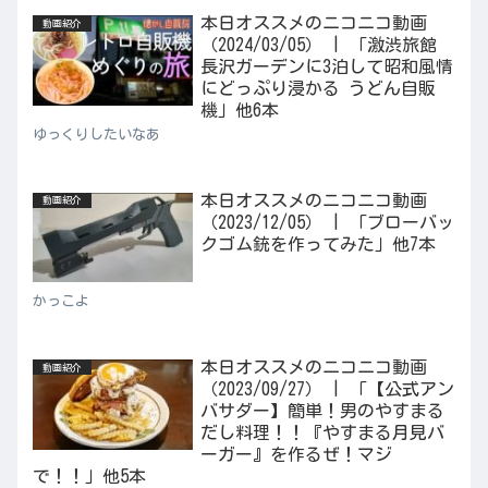
本日オススメのニコニコ動画
動画紹介
（2024/03/05） | 「激渋旅館
長沢ガーデンに3泊して昭和風情
にどっぷり浸かる うどん自販
機」他6本
ゆっくりしたいなあ
本日オススメのニコニコ動画
動画紹介
（2023/12/05） | 「ブローバッ
クゴム銃を作ってみた」他7本
かっこよ
本日オススメのニコニコ動画
動画紹介
（2023/09/27） | 「【公式アン
バサダー】簡単！男のやすまる
だし料理！！『やすまる月見バ
ーガー』を作るぜ！マジ
で！！」他5本