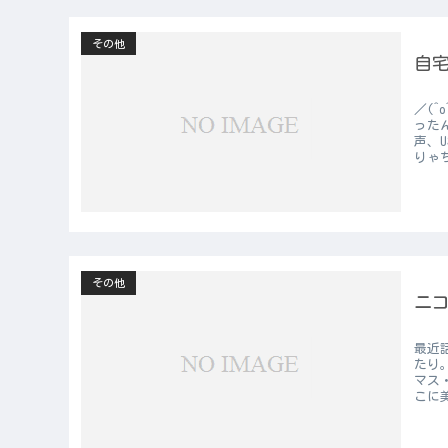
その他
自宅
／(^
った
声、
りゃ
その他
ニ
最近
たり
マス
こに