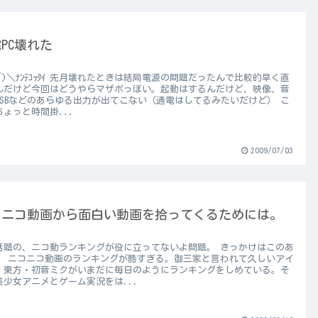
PC壊れた
o^)＼ﾅﾝﾃｺｯﾀｲ 先月壊れたときは結局電源の問題だったんで比較的早く直
んだけど今回はどうやらマザボっぽい。起動はするんだけど、映像、音
USBなどのあらゆる出力が出てこない（通電はしてるみたいだけど） こ
ちょっと時間掛...
2009/07/03
コニコ動画から面白い動画を拾ってくるためには。
話題の、ニコ動ランキングが役に立ってないよ問題。 きっかけはこのあ
。 ニコニコ動画のランキングが酷すぎる。御三家と言われて久しいアイ
・東方・初音ミクがいまだに毎日のようにランキングをしめている。そ
美少女アニメとゲーム実況をは...