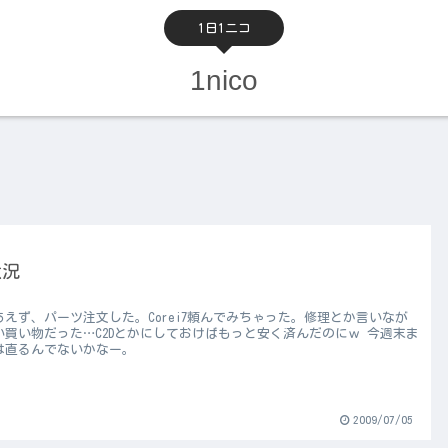
1日1ニコ
1nico
状況
あえず、パーツ注文した。Corei7頼んでみちゃった。修理とか言いなが
い買い物だった…C2Dとかにしておけばもっと安く済んだのにｗ 今週末ま
は直るんでないかなー。
2009/07/05