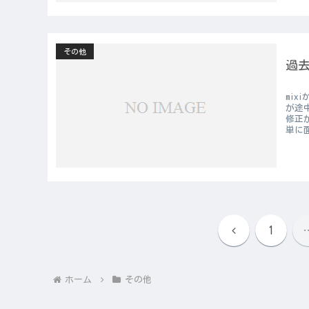
その他
過
mi
が途
修正が
単に面
前
1
へ
ホーム
その他