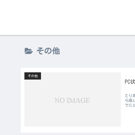
その他
その他
PC
とり
ら高
でに