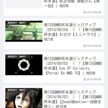
杯本選】航空母艦 瑞鶴さん【第
一話】」他8本
2014/09/05
動画紹介（MMD杯）
第13回MMD杯本選ピックアップ
（2014/09/04） | 「【第13回MMD
杯本選】わさび【ミニドラマ】」
他7本
2014/09/04
動画紹介（MMD杯）
第13回MMD杯本選ピックアップ
（2014/09/03） | 「【第13回MMD
杯本選】Eye Of Curiosity.
【Portal By MMD 10】」他8本
2014/09/03
動画紹介（MMD杯）
第13回MMD杯本選ピックアップ
（2014/09/02） | 「【第13回MMD
杯本選】立body機motion～血路を
開く」他10本