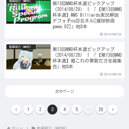
動画紹介（MMD杯）
第13回MMD杯本選ピックアップ
（2014/08/29） | 「【第13回MMD
杯本選】MMD Billiards実況解説
デフォ子vs亞北ネル[撞球物語
game.02]」他9本
2014/08/29
動画紹介（MMD杯）
第13回MMD杯本選ピックアップ
（2014/08/28） | 「【第13回MMD
杯本選】艦これの軍歌だヨ全員集
合」他8本
2014/08/28
次のページ
前
次
1
2
3
4
5
…
29
へ
へ
ホーム
動画紹介（MMD杯）