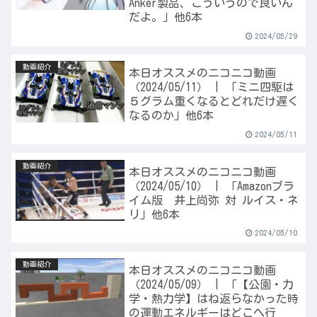
Anker製品、こういうので良いん
だよ。」他6本
2024/05/29
動画紹介
本日オススメのニコニコ動画
（2024/05/11） | 「ミニ四駆は
５グラム重くなるとどれだけ遅く
なるのか」他6本
2024/05/11
動画紹介
本日オススメのニコニコ動画
（2024/05/10） | 「Amazonプラ
イム版 井上尚弥 対 ルイス・ネ
リ」他6本
2024/05/10
動画紹介
本日オススメのニコニコ動画
（2024/05/09） | 「【公園・力
学・熱力学】はね返らなかった時
の運動エネルギーはどこへ行