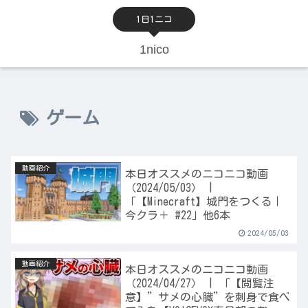
1日1ニコ
1nico
ゲーム
動画紹介
本日オススメのニコニコ動画
（2024/05/03） |
「【Minecraft】城門をつくる｜
今クラ＋ #22」他6本
2024/05/03
動画紹介
本日オススメのニコニコ動画
（2024/04/27） | 「【閲覧注
意】”サメの心臓”を刺身で食べ