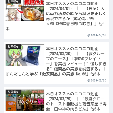
動画紹介
本日オススメのニコニコ動画
（2024/04/01） | 「【検証】人
は画力壊滅の絵から料理を正しく
再現できるか【絵心ない部
×VOICEVOX春日部つむぎ】」他6
本
2024/04/01
動画紹介
本日オススメのニコニコ動画
（2024/03/30） | 「【夢グルー
プのエース】「夢DVDプレイヤ
ー」を実機レビュー！”怪しすぎ
る”謎商品の実態を調査する。｜
ずんだもんと学ぶ「激安商品」の実態 No.66」他6本
2024/03/30
動画紹介
本日オススメのニコニコ動画
（2024/03/29） | 「鉄剣タロー
のトースト自販機と観音茶屋で再
会！田中神の肉うどん」他6本