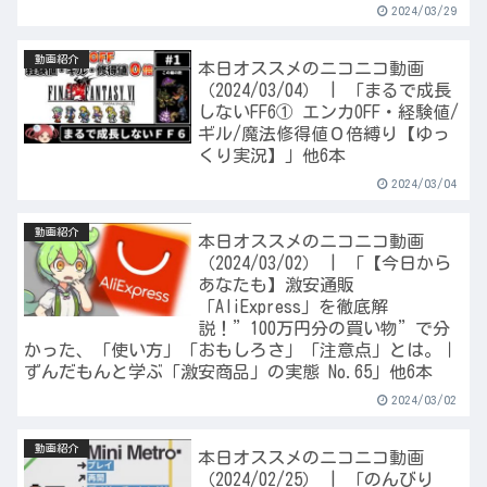
2024/03/29
動画紹介
本日オススメのニコニコ動画
（2024/03/04） | 「まるで成長
しないFF6① エンカOFF・経験値/
ギル/魔法修得値０倍縛り【ゆっ
くり実況】」他6本
2024/03/04
動画紹介
本日オススメのニコニコ動画
（2024/03/02） | 「【今日から
あなたも】激安通販
「AliExpress」を徹底解
説！”100万円分の買い物”で分
かった、「使い方」「おもしろさ」「注意点」とは。｜
ずんだもんと学ぶ「激安商品」の実態 No.65」他6本
2024/03/02
動画紹介
本日オススメのニコニコ動画
（2024/02/25） | 「のんびり