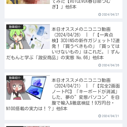
てみた【VOICEVOX春日部つむ
ぎ】」他6本
2024/04/27
動画紹介
本日オススメのニコニコ動画
（2024/04/26） | 「【一斉点
検】3COINSの新作ガジェット12連
発！「買うべきもの」「買っては
いけないもの」はこれだ。｜ずん
だもんと学ぶ「激安商品」の実態 No.66」他6本
2024/04/26
動画紹介
本日オススメのニコニコ動画
（2024/04/21） | 「【完全2画面
ノートPC】「キーボードが消滅」
した、夢の”変態パソコン”を自
腹で輸入&徹底検証！9万円台・
N100搭載の実力は！？」他6本
2024/04/21