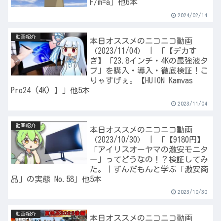
F/m=a」他6本
2024/02/14
動画紹介
本日オススメのニコニコ動画
（2023/11/04） | 「【デカす
ぎ】「23.8インチ・4Kの最強液タ
ブ」を購入・導入・徹底検証！こ
りゃすげぇ。【HUION Kamvas
Pro24 (4K) 】」他5本
2023/11/04
動画紹介
本日オススメのニコニコ動画
（2023/10/30） | 「【9180円】
「アイリスオーヤマの激安モニタ
ー」ってどうなの！？検証してみ
た。｜ずんだもんと学ぶ「激安商
品」の実態 No.58」他5本
2023/10/30
動画紹介
本日オススメのニコニコ動画