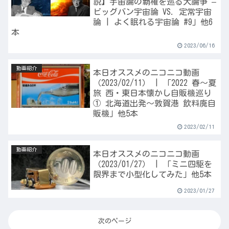
説】宇宙論の覇権を巡る大論争 –
ビッグバン宇宙論 VS. 定常宇宙
論 | よく眠れる宇宙論 #9」他6
本
2023/06/16
動画紹介
本日オススメのニコニコ動画
（2023/02/11） | 「2022 春～夏
旅 西・東日本懐かし自販機巡り
① 北海道出発～敦賀港 飲料廃自
販機」他5本
2023/02/11
動画紹介
本日オススメのニコニコ動画
（2023/01/27） | 「ミニ四駆を
限界まで小型化してみた」他5本
2023/01/27
次のページ