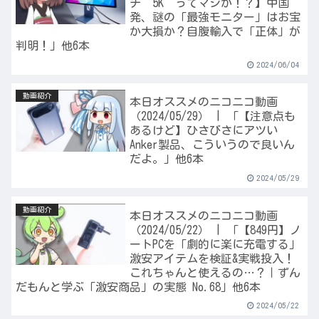
チ”5K”ってマジか！？】中国
発、謎の「最強モニター」はお宝
か大損か？自腹輸入で「正体」が
判明！」他6本
2024/06/04
動画紹介
本日オススメのニコニコ動画
（2024/05/29） | 「【注意点も
あるけど】ひさびさにアツい
Anker製品、こういうので良いん
だよ。」他6本
2024/05/29
動画紹介
本日オススメのニコニコ動画
（2024/05/22） | 「【849円】ノ
ートPCを「劇的に楽に充電する」
激安アイテムを検証&実戦投入！
これちゃんと使えるの…？｜ずん
だもんと学ぶ「激安商品」の実態 No.68」他6本
2024/05/22