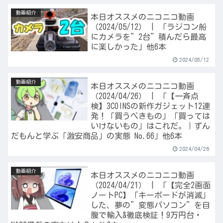
動画紹介
本日オススメのニコニコ動画
（2024/05/12） | 「ラジコン船
にカメラを”2台”積んだら最高
に楽しかった」他6本
2024/05/12
動画紹介
本日オススメのニコニコ動画
（2024/04/26） | 「【一斉点
検】3COINSの新作ガジェット12連
発！「買うべきもの」「買っては
いけないもの」はこれだ。｜ずん
だもんと学ぶ「激安商品」の実態 No.66」他6本
2024/04/26
動画紹介
本日オススメのニコニコ動画
（2024/04/21） | 「【完全2画面
ノートPC】「キーボードが消滅」
した、夢の”変態パソコン”を自
腹で輸入&徹底検証！9万円台・