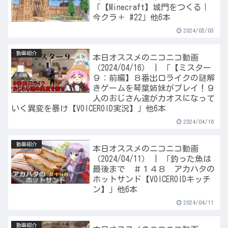
「【Minecraft】城門をつくる｜
今クラ＋ #22」他6本
2024/05/03
動画紹介
本日オススメのニコニコ動画
（2024/04/16） | 「【ミスター
９：前編】８番出口ライクの謎解
きゲームを琴葉姉妹がプレイ！９
人のおじさん達がカオスになって
いく異変を暴け【VOICEROID実況】」他6本
2024/04/16
動画紹介
本日オススメのニコニコ動画
（2024/04/11） | 「釣った魚は
最後まで ＃１４８ アカハタの
ホットサンド【VOICEROIDキッチ
ン】」他6本
2024/04/11
動画紹介