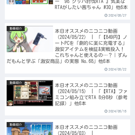
ー’98 クッパ討伐RTA 』気楽な
RTAがしたい茜ちゃん #30」他6本
2024/05/27
動画紹介
本日オススメのニコニコ動画
（2024/05/22） | 「【849円】ノ
ートPCを「劇的に楽に充電する」
激安アイテムを検証&実戦投入！
これちゃんと使えるの…？｜ずん
だもんと学ぶ「激安商品」の実態 No.68」他6本
2024/05/22
動画紹介
本日オススメのニコニコ動画
（2024/05/15） | 「【RTA】ファ
ミコン組み立てRTA 8分8秒（参考
記録）」他6本
2024/05/15
動画紹介
本日オススメのニコニコ動画
（2024/05/03） |