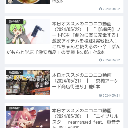
他6本
2024/06/02
動画紹介
本日オススメのニコニコ動画
（2024/05/22） | 「【849円】ノ
ートPCを「劇的に楽に充電する」
激安アイテムを検証&実戦投入！
これちゃんと使えるの…？｜ずん
だもんと学ぶ「激安商品」の実態 No.68」他6本
2024/05/22
動画紹介
本日オススメのニコニコ動画
（2024/05/21） | 「京橋アーケ
ード商店街巡り」他6本
2024/05/21
動画紹介
本日オススメのニコニコ動画
（2024/05/20） | 「エイプリル
スター rearranged feat. 重音テ
ト SV」他6本