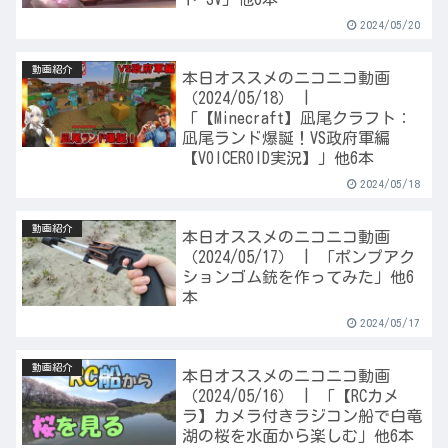
2024/05/20
動画紹介
本日オススメのニコニコ動画
（2024/05/18） |
「【Minecraft】凪尾クラフト：
凪尾ランド爆誕！VS政府軍編
【VOICEROID実況】」他6本
2024/05/18
動画紹介
本日オススメのニコニコ動画
（2024/05/17） | 「ポンプアク
ションゴム銃を作ってみた」他6
本
2024/05/17
動画紹介
本日オススメのニコニコ動画
（2024/05/16） | 「【RCカメ
ラ】カメラ付きラジコン船で白竜
湖の桜を水面から楽しむ」他6本