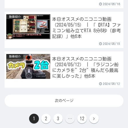
2024/05/16
動画紹介
本日オススメのニコニコ動画
（2024/05/15） | 「【RTA】ファ
ミコン組み立てRTA 8分8秒（参考
記録）」他6本
2024/05/15
動画紹介
本日オススメのニコニコ動画
（2024/05/12） | 「ラジコン船
にカメラを”2台”積んだら最高
に楽しかった」他6本
2024/05/12
次のページ
次
1
2
3
…
12
へ