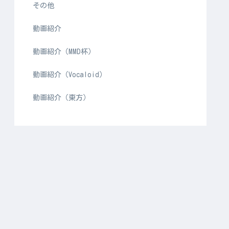
その他
動画紹介
動画紹介（MMD杯）
動画紹介（Vocaloid）
動画紹介（東方）