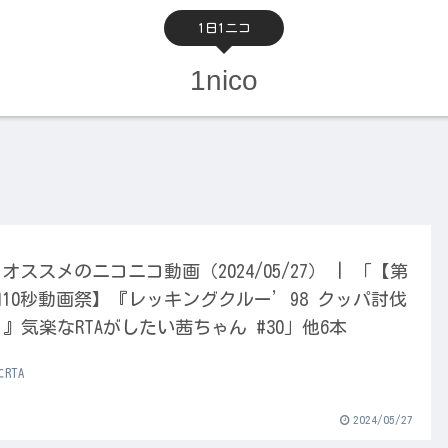
1日1ニコ
1nico
オススメのニコニコ動画（2024/05/27） | 「【第
10秒動画祭】『レッキングクルー’98 クッパ討伐
A 』気楽なRTAがしたい茜ちゃん #30」他6本
RTA
2024/05/27