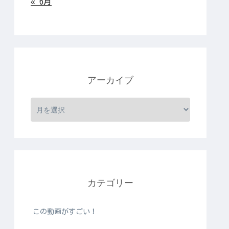
« 6月
アーカイブ
カテゴリー
この動画がすごい！