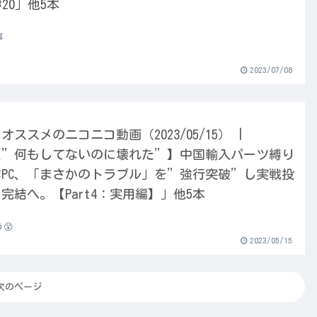
#20」他5本
事
2023/07/08
オススメのニコニコ動画（2023/05/15） |
【”何もしてないのに壊れた”】中国輸入パーツ縛り
作PC、「まさかのトラブル」を”強行突破”し実戦投
完結へ。【Part4：実用編】」他5本
😵
2023/05/15
次のページ