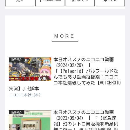
本日オススメのニコニコ動画
動画紹介
（2024/02/29） |
「【Palworld】パルワールドな
んでもあり動画投稿祭：ニコニ
コ本社爆破してみた【VOICEROID
実況】」他6本
ニコニコ本社（木）
本日オススメのニコニコ動画
動画紹介
（2023/09/04） | 「【緊急速
報】幻のレトロ自販機を新品同
様に復元！ 津上弁当自販機 相