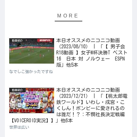
本日オススメのニコニコ動画
動画紹介
（2023/08/10） | 「【 男子会
R18動画 】女子W杯決勝T ベスト
16 日本 対 ノルウェー ESPN
版」他5本
なでしこ強かったですね
本日オススメのニコニコ動画
動画紹介
（2023/12/21） | 「【桃太郎電
鉄ワールド】いわし・戌宮・こ
くしん！ボンビーに愛されるの
は誰だ！？：不憫社長決定戦編
【VOICEROID実況】】」他6本
世界は広い