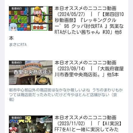
本日オススメのニコニコ動画
動画紹介
（2024/05/27） | 「【第四回10
秒動画祭】『レッキングクル
ー’98 クッパ討伐RTA 』気楽な
RTAがしたい茜ちゃん #30」他6
本
まさにRTA
本日オススメのニコニコ動画
動画紹介
（2023/09/14） | 「大阪府寝屋
川市香里中央商店街。」他5本
都市中心部以外の商店街はなかなか厳しいよね うちのまわりもか
つては商店街だったみたいだけど今やほとんど店舗がない（京
都）
本日オススメのニコニコ動画
動画紹介
（2023/11/02） | 「【AI実況】
FF7をAIと一緒に実況してみた