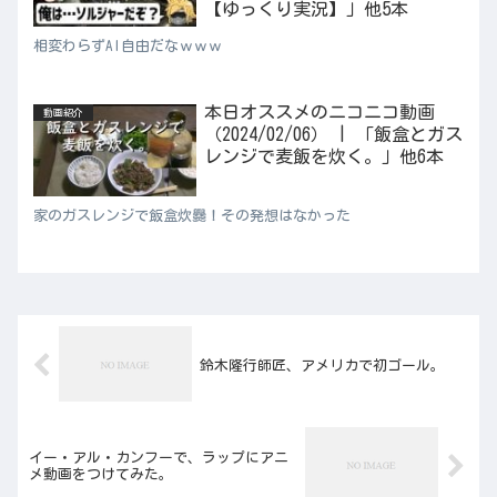
【ゆっくり実況】」他5本
相変わらずAI自由だなｗｗｗ
本日オススメのニコニコ動画
動画紹介
（2024/02/06） | 「飯盒とガス
レンジで麦飯を炊く。」他6本
家のガスレンジで飯盒炊爨！その発想はなかった
鈴木隆行師匠、アメリカで初ゴール。
イー・アル・カンフーで、ラップにアニ
メ動画をつけてみた。