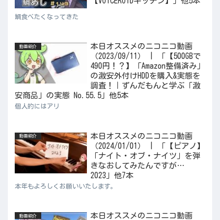
【VOICEROIDキッチン】」他5本
鯛食べたくなってきた
本日オススメのニコニコ動画
動画紹介
（2023/09/11） | 「【500GBで
490円！？】「Amazon整備済み」
の激安外付けHDDを購入&実態を
調査！｜ずんだもんと学ぶ「激
安商品」の実態 No.55.5」他5本
個人的にはアリ
本日オススメのニコニコ動画
動画紹介
（2024/01/01） | 「【ピアノ】
「ナイト・オブ・ナイツ」を弾
きなおしてみたんですが…
2023」他7本
本年もよろしくお願いいたします。
本日オススメのニコニコ動画
動画紹介