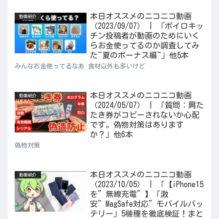
本日オススメのニコニコ動画
動画紹介
（2023/09/07） | 「ボイロキッ
チン投稿者が動画のためにいく
らお金使ってるのか調査してみ
た~夏のボーナス編~」他5本
みんなお金使ってるなあ 食材以外も多いけど
本日オススメのニコニコ動画
動画紹介
（2024/05/07） | 「質問：肩た
たき券がコピーされないか心配
です。偽物対策はあります
か？」他6本
偽物対策
本日オススメのニコニコ動画
動画紹介
（2023/10/05） | 「【iPhone15
を”無線充電”】「激
安”MagSafe対応”モバイルバッ
テリー」5機種を徹底検証！まと