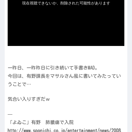
一昨日、一昨昨日に引き続いて手書きMAD。
今回は、有野課長をマサルさん風に書いてみたってい
うことで…
気合い入りすぎだｗ
—
「よゐこ」有野 肺膿瘍で入院
http://
www.sp
onichi
.co.jp
/enter
tainme
nt/new
s/2008