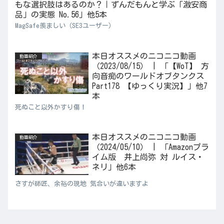
もな選択肢はあるのか？｜ずんだもんと学ぶ「激安商
品」の実態 No.56」他5本
MagSafe羨ましい（SE3ユーザー）
本日オススメのニコニコ動画
動画紹介
（2023/08/15） | 「【WoT】 方
向音痴のワールドオブタンクス
Part178 【ゆっくり実況】」他7
本
死ぬこと以外かすり傷！
本日オススメのニコニコ動画
動画紹介
（2024/05/10） | 「Amazonプラ
イム版 井上尚弥 対 ルイス・
ネリ」他6本
さすが師匠、余裕の現地 気合いが違いますよ