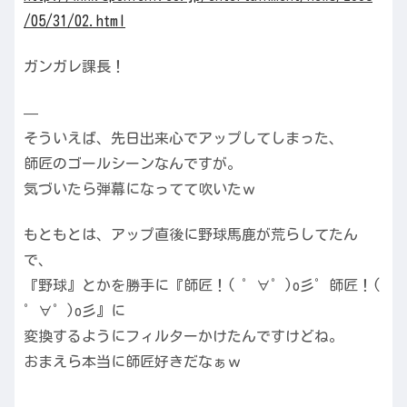
/05/31
/02.ht
ml
ガンガレ課長！
—
そういえば、先日出来心でアップしてしまった、
師匠のゴールシーンなんですが。
気づいたら弾幕になってて吹いたｗ
もともとは、アップ直後に野球馬鹿が荒らしてたん
で、
『野球』とかを勝手に『師匠！( ゜∀゜)o彡゜師匠！(
゜∀゜)o彡』に
変換するようにフィルターかけたんですけどね。
おまえら本当に師匠好きだなぁｗ