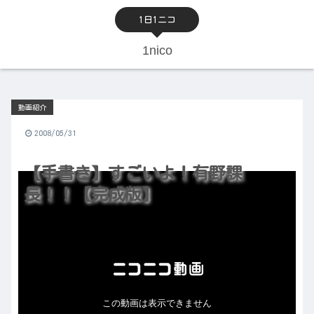
1日1ニコ
1nico
動画紹介
2008/05/31
【手書き】すごいよ！有野課
長！！【完成版】