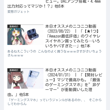
ビュー。DACアンプ搭載・4.4mm
出力対応ってマジか！？」他6本
変態ガジェット
本日オススメのニコニコ動画
動画紹介
（2023/08/22） | 「【★1つ】
「Amazon最低評価」のワイヤレ
スイヤホン買ってみたら…いろ
いろヤバすぎた…」他7本
あるねえこういうの こんなのよく買うなｗｗｗさすがさいちょう
さんｗｗｗ
本日オススメのニコニコ動画
動画紹介
（2024/01/31） | 「【開封レビ
ュー】マジで最高かも。「最強
のゲーミングスマホ」を”非ゲ
ーマー”が衝動買いした理
由。」他5本
「ゲーミングスマホ」っていうジャンルがあるのか、、 そこから
してわからん