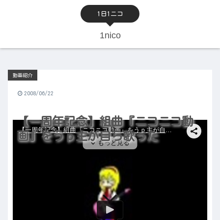
1日1ニコ
1nico
動画紹介
2008/06/22
【一周年記念】組曲『ニコニコ動
画』をうｐ主が自ら歌った