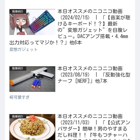
本日オススメのニコニコ動画
動画紹介
（2024/02/15） | 「【音楽が聴
けるキーボード！？】最新
の”変態ガジェット”を自腹レ
ビュー。DACアンプ搭載・4.4mm
出力対応ってマジか！？」他6本
変態ガジェット
本日オススメのニコニコ動画
動画紹介
（2023/08/19） | 「反動強化型
ナーフ [NERF]」他7本
椛可愛すぎ
本日オススメのニコニコ動画
動画紹介
（2023/11/03） | 「【公式アン
バサダー】簡単！男のやすまる
だし料理！！『牛もつチャーハ