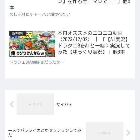
ン』を作るぜ！マジで！！」他5
本
久しぶりにチャーハン超食べたい
本日オススメのニコニコ動画
動画紹介
（2023/12/02） | 「【AI実況】
ドラクエ8をAIと一緒に実況して
みた【ゆっくり実況】」他6本
ドラクエ8結構好きだったなー
サイハテ
一人でバラライカとかセッションしてみ
た