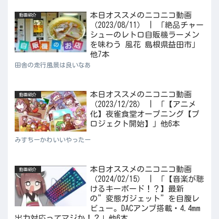
本日オススメのニコニコ動画
動画紹介
（2023/08/11） | 「絶品チャー
シューのレトロ自販機ラーメン
を味わう 風花 島根県益田市」
他7本
田舎の走行風景は良いなあ
本日オススメのニコニコ動画
動画紹介
（2023/12/28） | 「【アニメ
化】夜雀食堂オープニング【プ
ロジェクト開始】」他6本
みすちーかわいいやったー
本日オススメのニコニコ動画
動画紹介
（2024/02/15） | 「【音楽が聴
けるキーボード！？】最新
の”変態ガジェット”を自腹レ
ビュー。DACアンプ搭載・4.4mm
出力対応ってマジか！？」他6本