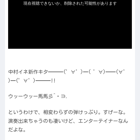
中村イネ新作キタ━━━(゜∀゜)━( ゜∀)━━(∀゜
)━(゜∀゜)━━━!!
ウッーウッー馬馬彡^・∋.
というわけで、相変わらずの弾けっぷり。すげーな。
演奏出来ちゃうのも凄いけど、エンターテイナーなん
だよな。