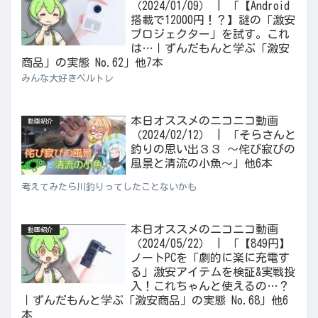
（2024/01/09） | 「【Android
搭載で12000円！？】謎の「激安
プロジェクター」を試す。これ
は…｜ずんだもんと学ぶ「激安
商品」の実態 No.62」他7本
みんな大好きベルトレ
本日オススメのニコニコ動画
動画紹介
（2024/02/12） | 「そらさんと
釣りの思い出３３ ～侘び寂びの
風景と清流の小魚～」他6本
考えてみたら川釣りってしたことないかも
本日オススメのニコニコ動画
動画紹介
（2024/05/22） | 「【849円】
ノートPCを「劇的に楽に充電す
る」激安アイテムを検証&実戦投
入！これちゃんと使えるの…？
｜ずんだもんと学ぶ「激安商品」の実態 No.68」他6
本