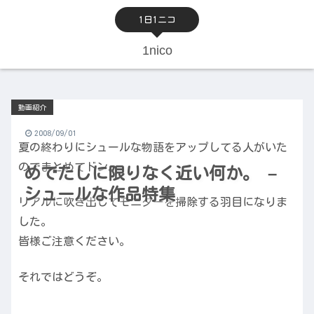
1日1ニコ
1nico
動画紹介
2008/09/01
夏の終わりにシュールな物語をアップしてる人がいた
のでまとめてドン。
めでたしに限りなく近い何か。 –
シュールな作品特集
リアルに吹き出してモニターを掃除する羽目になりま
した。
皆様ご注意ください。
それではどうぞ。