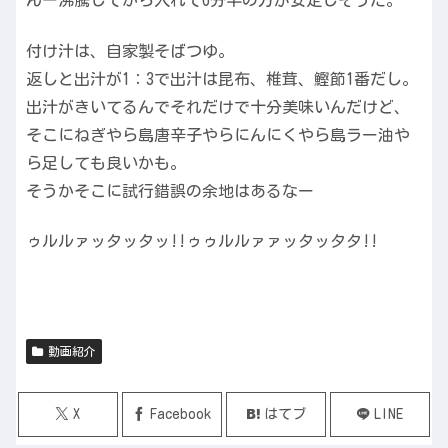
んー沸騰してから入れて6分半の方が安定しそうだ。
付け汁は、自家製そばつゆ。
返しと出汁が1：3で出汁は昆布、椎茸、鰹節1番だし。
出汁がきいてるんでそれだけで十分美味いんだけど、
そこにねぎやら島唐辛子やらにんにくやら島ラー油や
ら足しても良いかも。
そうかそこに試行錯誤の余地はあるなー
ゥルルァッタッタッ!!ゥゥルルァァッタッタタ!!
動画紹介
X
Facebook
はてブ
LINE