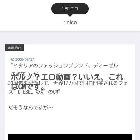
1日1ニコ
1nico
動画紹介
2008/09/27
“イタリアのファッションブランド、ディーゼル
（DIESEL）が
ポルノ？エロ動画？いいえ、これ
30周年を記念して、世界17カ国で同日開催されるフェ
はCMです。
ス”DIESEL XXX”のCM”
だそうなんですが…