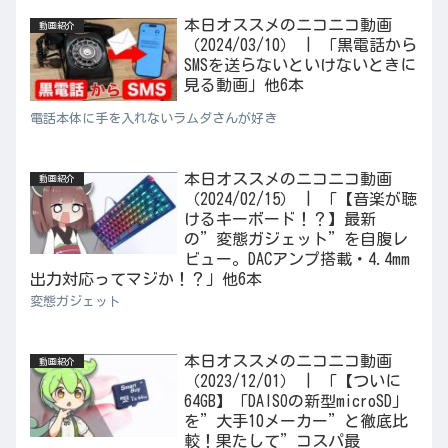
本日オススメのニコニコ動画
動画紹介
（2024/03/10） | 「黒電話から
SMSを送らないといけないときに
見る動画」他6本
電話本体に手を入れないラムダさんが好き
本日オススメのニコニコ動画
動画紹介
（2024/02/15） | 「【音楽が聴
けるキーボード！？】最新
の”変態ガジェット”を自腹レ
ビュー。DACアンプ搭載・4.4mm
出力対応ってマジか！？」他6本
変態ガジェット
本日オススメのニコニコ動画
動画紹介
（2023/12/01） | 「【ついに
64GB】「DAISOの新型microSD」
を”大手10メーカー”と徹底比
較！果たして”コスパ最