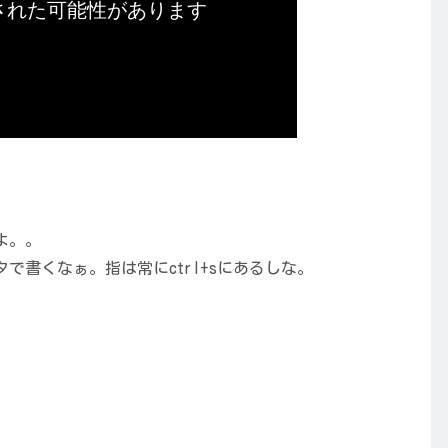
よ。。
書くなぁ。指は常にctrl+sにあるしな。