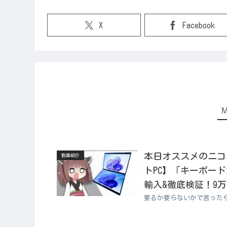
X
Facebook
本日オススメのニコニコ
動画紹介
トPC】「キーボー
輸入&徹底検証！9万
要るか要らないかで言った