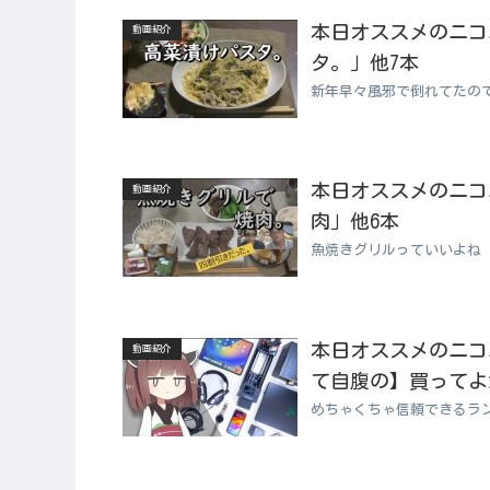
本日オススメのニコニコ
動画紹介
タ。」他7本
新年早々風邪で倒れてたの
本日オススメのニコニコ
動画紹介
肉」他6本
魚焼きグリルっていいよね
本日オススメのニコニコ
動画紹介
て自腹の】買ってよか
めちゃくちゃ信頼できるラン