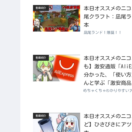
本日オススメのニコニコ動
動画紹介
尾クラフト：凪尾ラン
本
凪尾ランド！爆誕！！
本日オススメのニコニコ
動画紹介
も】激安通販「AliE
分かった、「使い方
んと学ぶ「激安商品」
めちゃくちゃわかりやすい
本日オススメのニコニコ
動画紹介
ど】ひさびさにアツい