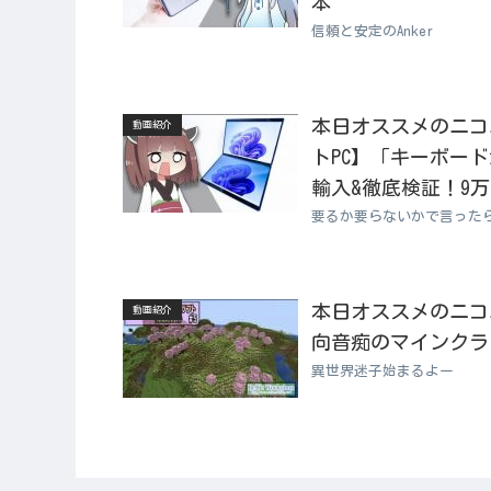
本
信頼と安定のAnker
本日オススメのニコニコ
動画紹介
トPC】「キーボー
輸入&徹底検証！9万
要るか要らないかで言った
本日オススメのニコニコ動
動画紹介
向音痴のマインクラフト
異世界迷子始まるよー