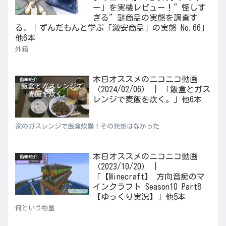
ー」を実機レビュー！”怪しす
ぎる”謎商品の実態を調査す
る。｜ずんだもんと学ぶ「激安商品」の実態 No.66」
他6本
外箱
本日オススメのニコニコ動画
動画紹介
（2024/02/06） | 「飯盒とガス
レンジで麦飯を炊く。」他6本
家のガスレンジで飯盒炊爨！その発想はなかった
本日オススメのニコニコ動画
動画紹介
（2023/10/20） |
「【Minecraft】 方向音痴のマ
インクラフト Season10 Part8
【ゆっくり実況】」他5本
何という物量