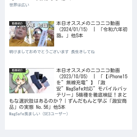
世界は広い
本日オススメのニコニコ動画
動画紹介
（2024/01/15） | 「令和六年初
詣。」他5本
明けましておめでとうございます 長生きしてね
本日オススメのニコニコ動画
動画紹介
（2023/10/05） | 「【iPhone15
を”無線充電”】「激
安”MagSafe対応”モバイルバッ
テリー」5機種を徹底検証！まと
もな選択肢はあるのか？｜ずんだもんと学ぶ「激安商
品」の実態 No.56」他5本
MagSafe羨ましい（SE3ユーザー）