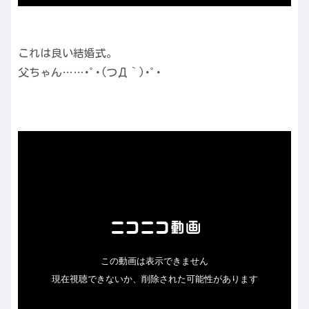
これは良い結婚式。
父ちゃん……･ﾟ･(つД｀)･ﾟ･