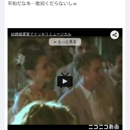
平和だなあ…歌詞くだらないしｗ