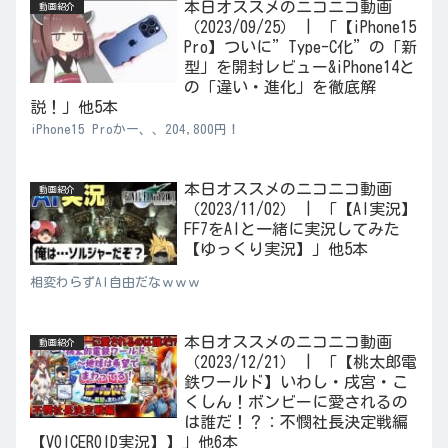
本日オススメのニコニコ動画
動画紹介
（2023/09/25） | 「【iPhone15
Pro】ついに”Type-C化”の「新
型」を開封レビュー&iPhone14と
の「違い・進化」を徹底解
説！」他5本
iPhone15 Proかー、、204,800円！
本日オススメのニコニコ動画
動画紹介
（2023/11/02） | 「【AI実況】
FF7をAIと一緒に実況してみた
【ゆっくり実況】」他5本
相変わらずAI自由だなｗｗｗ
本日オススメのニコニコ動画
動画紹介
（2023/12/21） | 「【桃太郎電
鉄ワールド】いわし・戌宮・こ
くしん！ボンビーに愛されるの
は誰だ！？：不憫社長決定戦編
【VOICEROID実況】】」他6本