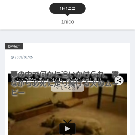
1日1ニコ
1nico
動画紹介
2009/03/05
夢の中で何かに追いかけられ、寝
ながら必死に走り続ける犬のムー
ビー