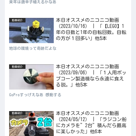
来年は唐辛子植えるかなあ
本日オススメのニコニコ動画
動画紹介
（2023/10/16） | 「【LEGO】1
年の日数と1年の自転回数。自転
の方が１回多い」他5本
地球の環境って奇跡だよな
本日オススメのニコニコ動画
動画紹介
（2023/09/06） | 「１人用ポッ
プコーン製造機なら永遠に食え
る説。」他5本
GoProすっげえなあ 感動する
本日オススメのニコニコ動画
動画紹介
（2024/05/12） | 「ラジコン船
にカメラを”2台”積んだら最高
に楽しかった」他6本