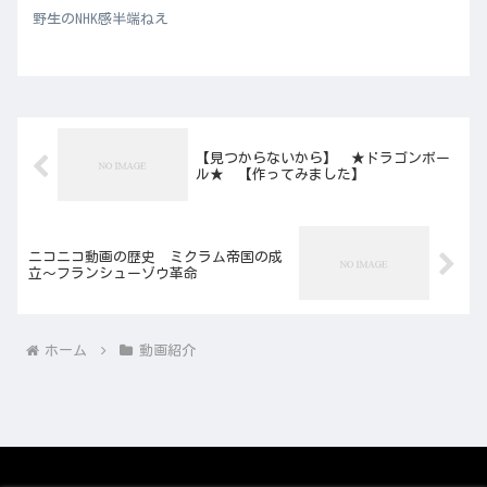
野生のNHK感半端ねえ
【見つからないから】 ★ドラゴンボー
ル★ 【作ってみました】
ニコニコ動画の歴史 ミクラム帝国の成
立～フランシューゾウ革命
ホーム
動画紹介