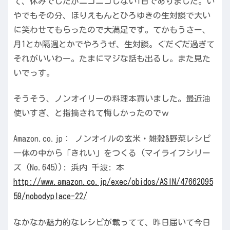
て、休みでしたがニコニコしない1日でありました。い
やでもその分、ほりえもんとひろゆきの生対談で大い
に笑わせてもらったので大満足です。てかもうさー、
月1とか隔週とかでやろうぜ、生対談。ぐだぐだ過ぎて
それがいいわー。たまにマジな話も出るし。また見た
いでっす。
そうそう、ノンオイリーの料理本買いました。最近油
使いすぎ、と指摘されて悔しかったのでｗ
Amazon.co.jp： ノンオイルの玄米・雑穀&野菜レシピ
―体の中から「きれい」をつくる (マイライフシリー
ズ (No.645)): 浜内 千波: 本
http://www.amazon.co.jp/exec/obidos/ASIN/47662095
59/nobodyplace-22/
なかなか魅力的なレシピが載ってて、昨日届いて今日