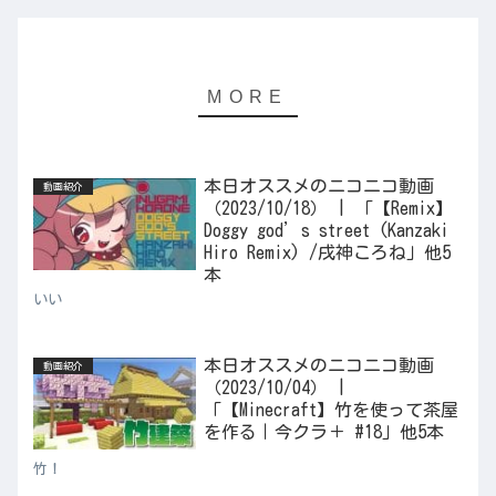
本日オススメのニコニコ動画
動画紹介
（2023/10/18） | 「【Remix】
Doggy god’s street (Kanzaki
Hiro Remix) /戌神ころね」他5
本
いい
本日オススメのニコニコ動画
動画紹介
（2023/10/04） |
「【Minecraft】竹を使って茶屋
を作る｜今クラ＋ #18」他5本
竹！