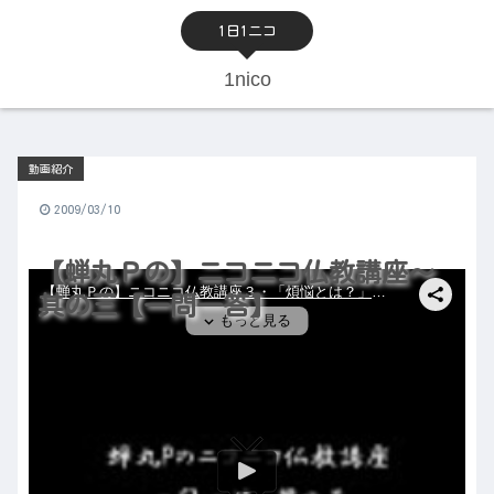
1日1ニコ
1nico
動画紹介
2009/03/10
【蝉丸Ｐの】ニコニコ仏教講座～
其の三【一問一答】