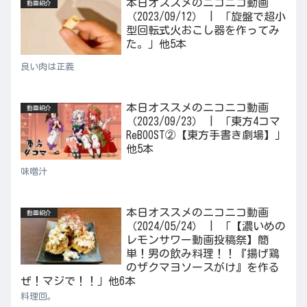
本日オススメのニコニコ動画
動画紹介
（2023/09/12） | 「旋盤で超小
型回転式火おこし器を作ってみ
た。」他5本
良い肉は正義
本日オススメのニコニコ動画
動画紹介
（2023/09/23） | 「東方4コマ
ReBOOST②【東方手書き劇場】」
他5本
味噌汁
本日オススメのニコニコ動画
動画紹介
（2024/05/24） | 「【濃いめの
レモンサワー動画投稿祭】簡
単！男の飲み料理！！『揚げ鶏
のザクマヨソースがけ』を作る
ぜ！マジで！！」他6本
料理回。