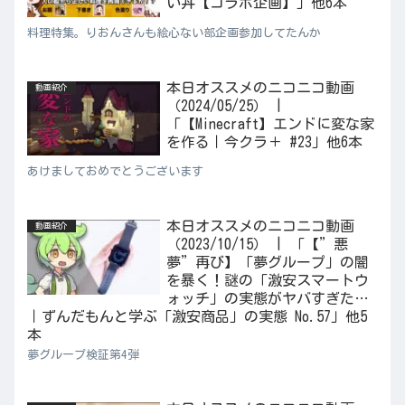
い丼【コラボ企画】」他6本
料理特集。りおんさんも絵心ない部企画参加してたんか
本日オススメのニコニコ動画
動画紹介
（2024/05/25） |
「【Minecraft】エンドに変な家
を作る｜今クラ＋ #23」他6本
あけましておめでとうございます
本日オススメのニコニコ動画
動画紹介
（2023/10/15） | 「【”悪
夢”再び】「夢グループ」の闇
を暴く！謎の「激安スマートウ
ォッチ」の実態がヤバすぎた…
｜ずんだもんと学ぶ「激安商品」の実態 No.57」他5
本
夢グループ検証第4弾