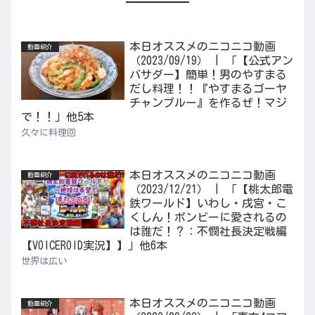
本日オススメのニコニコ動画
動画紹介
（2023/09/19） | 「【公式アン
バサダー】簡単！男のやすまる
だし料理！！『やすまるゴーヤ
チャンプルー』を作るぜ！マジ
で！！」他5本
久々に料理回
本日オススメのニコニコ動画
動画紹介
（2023/12/21） | 「【桃太郎電
鉄ワールド】いわし・戌宮・こ
くしん！ボンビーに愛されるの
は誰だ！？：不憫社長決定戦編
【VOICEROID実況】】」他6本
世界は広い
本日オススメのニコニコ動画
動画紹介