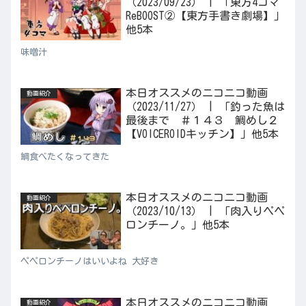
（2023/09/23） | 「東方4コマ
ReBOOST②【東方手書き劇場】」
他5本
味噌汁
本日オススメのニコニコ動画
動画紹介
（2023/11/27） | 「釣った魚は
最後まで ＃１４３ 鯛めし２
【VOICEROIDキッチン】」他5本
鯛食べたくなってきた
本日オススメのニコニコ動画
動画紹介
（2023/10/13） | 「肉入りペペ
ロンチーノ。」他5本
ペペロンチーノはいいよね 大好き
本日オススメのニコニコ動画
動画紹介