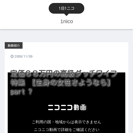
1日1ニコ
1nico
動画紹介
2009/11/09
定価６８万円の高級ダッチワイフ
特集 【生身の女性さようなら】
part ?