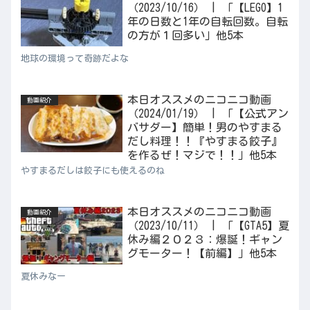
（2023/10/16） | 「【LEGO】1
年の日数と1年の自転回数。自転
の方が１回多い」他5本
地球の環境って奇跡だよな
本日オススメのニコニコ動画
動画紹介
（2024/01/19） | 「【公式アン
バサダー】簡単！男のやすまる
だし料理！！『やすまる餃子』
を作るぜ！マジで！！」他5本
やすまるだしは餃子にも使えるのね
本日オススメのニコニコ動画
動画紹介
（2023/10/11） | 「【GTA5】夏
休み編２０２３：爆誕！ギャン
グモーター！【前編】」他5本
夏休みなー