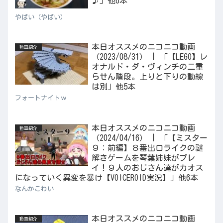
♪」他6本
やばい（やばい）
本日オススメのニコニコ動画
動画紹介
（2023/08/31） | 「【LEGO】レ
オナルド・ダ・ヴィンチの二重
らせん階段。上りと下りの動線
は別」他5本
フォートナイトｗ
本日オススメのニコニコ動画
動画紹介
（2024/04/16） | 「【ミスター
９：前編】８番出口ライクの謎
解きゲームを琴葉姉妹がプレ
イ！９人のおじさん達がカオス
になっていく異変を暴け【VOICEROID実況】」他6本
なんかこわい
本日オススメのニコニコ動画
動画紹介