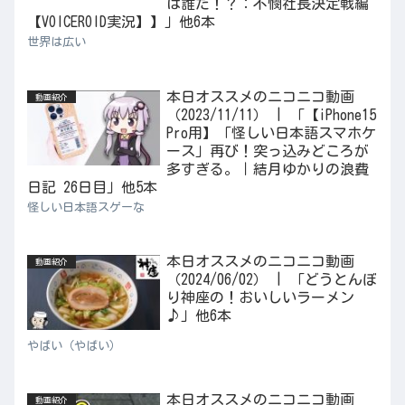
は誰だ！？：不憫社長決定戦編
【VOICEROID実況】】」他6本
世界は広い
本日オススメのニコニコ動画
動画紹介
（2023/11/11） | 「【iPhone15
Pro用】「怪しい日本語スマホケ
ース」再び！突っ込みどころが
多すぎる。｜結月ゆかりの浪費
日記 26日目」他5本
怪しい日本語スゲーな
本日オススメのニコニコ動画
動画紹介
（2024/06/02） | 「どうとんぼ
り神座の！おいしいラーメン
♪」他6本
やばい（やばい）
本日オススメのニコニコ動画
動画紹介