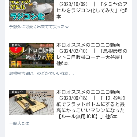
（2023/10/09） | 「タミヤのア
ヒルをラジコン化してみた」他5
本
予想外に可愛く出来てて笑ったｗ
本日オススメのニコニコ動画
動画紹介
（2024/02/10） | 「島根最奥の
レトロ自販機コーナー大谷屋」
他6本
島根県吉賀町。のどかでいいなあ、、
本日オススメのニコニコ動画
動画紹介
（2023/09/18） | 「【2.49秒】
紙でフラットボトムにすると最
高にかっこいいマシンになった
【ルール無用JCJC】」他5本
一般人とは